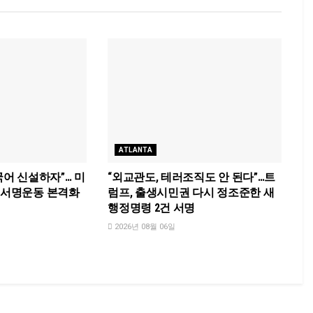
ATLANTA
국어 신설하자”… 미
“외교관도, 테러조직도 안 된다”…트
국 서명운동 본격화
럼프, 출생시민권 다시 정조준한 새
행정명령 2건 서명
2026년 08월 06일