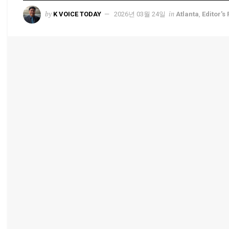
by
in
K VOICE TODAY
2026년 03월 24일
Atlanta
,
Editor's