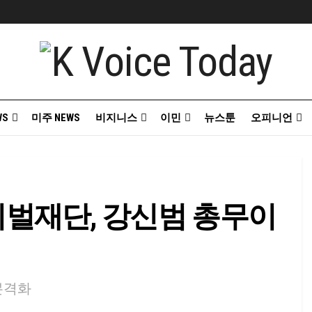
WS
미주 NEWS
비지니스
이민
뉴스툰
오피니언
벌재단, 강신범 총무이
본격화