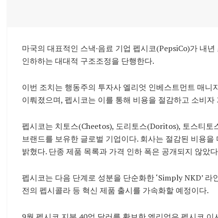
마국의 대표적인 스낵·음료 기업 펩시코(PepsiCo)가 내
인하하는 대대적 구조조정을 단행한다.
이번 조치는 행동주의 투자사 엘리엇 인베스트먼트 매니지먼트(Ell
이뤄졌으며, 펩시코는 이를 통해 비용을 절감하고 소비자 
펩시코는 치토스(Cheetos), 도리토스(Doritos), 토스티토스
브랜드를 보유한 글로벌 기업이다. 회사는 절감된 비용을
밝혔다. 단종 제품 목록과 가격 인하 폭은 공개되지 않았다
펩시코는 다음 단계로 성분을 단순화한 ‘Simply NKD’ 라인과
전의 펩시콜라 등 혁신 제품 출시를 가속화할 예정이다.
9월 펩시코 지분 40억 달러를 확보한 엘리엇은 펩시코 