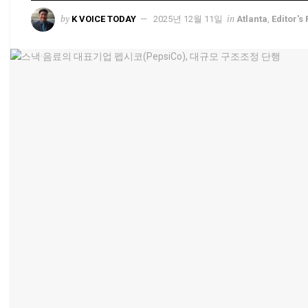
by
in
K VOICE TODAY
2025년 12월 11일
Atlanta
,
Editor's