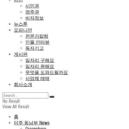
시민권
영주권
비자정보
뉴스툰
오피니언
전문가칼럼
인물 인터뷰
독자기고
게시판
일자리 구해요
일자리 원해요
무엇을 도와드릴까요
사업체 매매
회사소개
No Result
View All Result
홈
미주 동남부 News
Greensboro