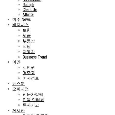
Raleigh
Charlotte
Atlanta
미주 News
비지니스
보험
세금
부동산
식당
자동차
Business Trend
이민
시민권
영주권
비자정보
뉴스툰
오피니언
전문가칼럼
인물 인터뷰
독자기고
게시판