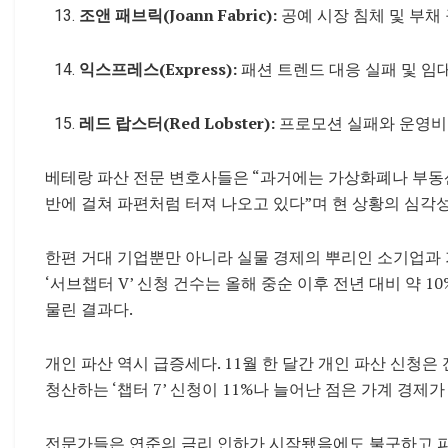
조앤 패브릭(Joann Fabric):
공예 시장 침체 및 부채
익스프레스(Express):
패션 트렌드 대응 실패 및 임
레드 랍스터(Red Lobster):
프로모션 실패와 운영비
베테랑 파산 전문 변호사들은 “과거에는 가상화폐나 부동
반에 걸쳐 파편처럼 터져 나오고 있다”며 현 상황의 심각
한편 거대 기업뿐만 아니라 실물 경제의 뿌리인 소기업과 
‘서브챕터 V’ 신청 건수는 올해 중순 이후 전년 대비 약 
물린 결과다.
개인 파산 역시 급증세다. 11월 한 달간 개인 파산 신청은 
청산하는 ‘챕터 7’ 신청이 11%나 늘어난 점은 가계 경제
전문가들은 연준의 금리 인하가 시작됐음에도 불구하고 파산