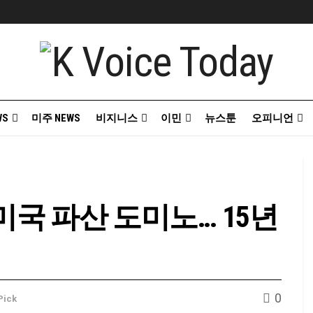
WS
미주 NEWS
비지니스
이민
뉴스툰
오피니언
미국 파산 도미노… 15년
0
 Pick