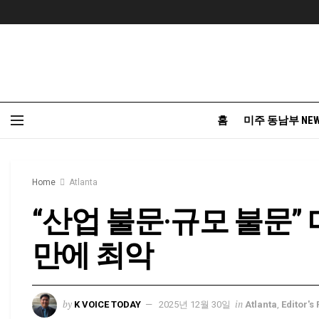
홈
미주 동남부 NE
Home
Atlanta
“산업 불문·규모 불문” 
만에 최악
by
in
K VOICE TODAY
2025년 12월 30일
Atlanta
,
Editor's