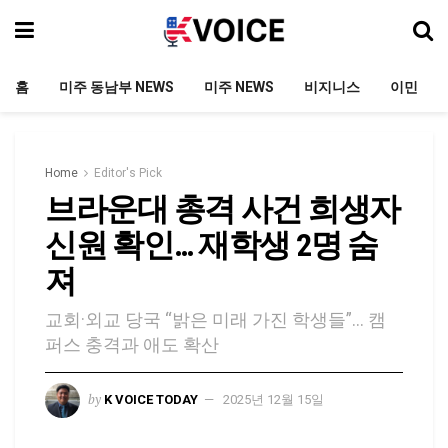
홈
미주 동남부 NEWS
미주 NEWS
비지니스
이민
Home
Editor's Pick
브라운대 총격 사건 희생자
신원 확인… 재학생 2명 숨
져
교회·외교 당국 “밝은 미래 가진 학생들”… 캠
퍼스 충격과 애도 확산
by
K VOICE TODAY
2025년 12월 15일