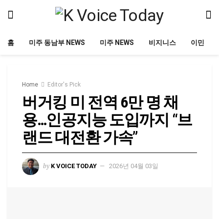
홈
미주 동남부 NEWS
미주 NEWS
비지니스
이민
Home
Editor's Pick
버거킹 미 전역 6만 명 채
용…인공지능 도입까지 “브
랜드 대전환 가속”
by
K VOICE TODAY
2026년 04월 03일