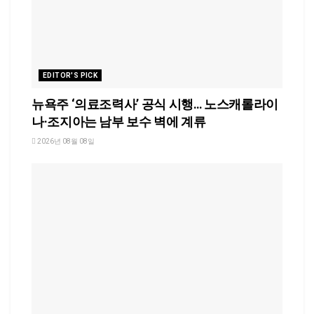
EDITOR'S PICK
뉴욕주 ‘의료조력사’ 공식 시행… 노스캐롤라이
나·조지아는 남부 보수 벽에 계류
2026년 08월 08일