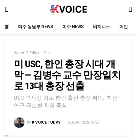
홈
미주 동남부 NEWS
미주 NEWS
비지니스
이민
Home
Editor's Pick
미 USC, 한인 총장 시대 개
막 — 김병수 교수 만장일치
로 13대 총장 선출
USC 역사상 최초 한인 출신 총장 취임…학문·
연구·글로벌 확장 중심
by
K VOICE TODAY
2026년 02월 05일