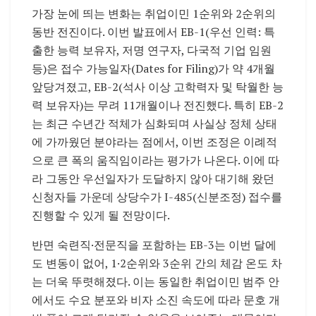
가장 눈에 띄는 변화는 취업이민 1순위와 2순위의
동반 전진이다. 이번 발표에서 EB-1(우선 인력: 특
출한 능력 보유자, 저명 연구자, 다국적 기업 임원
등)은 접수 가능일자(Dates for Filing)가 약 4개월
앞당겨졌고, EB-2(석사 이상 고학력자 및 탁월한 능
력 보유자)는 무려 11개월이나 전진했다. 특히 EB-2
는 최근 수년간 적체가 심화되며 사실상 정체 상태
에 가까웠던 분야라는 점에서, 이번 조정은 이례적
으로 큰 폭의 움직임이라는 평가가 나온다. 이에 따
라 그동안 우선일자가 도달하지 않아 대기해 왔던
신청자들 가운데 상당수가 I-485(신분조정) 접수를
진행할 수 있게 될 전망이다.
반면 숙련직·전문직을 포함하는 EB-3는 이번 달에
도 변동이 없어, 1·2순위와 3순위 간의 체감 온도 차
는 더욱 뚜렷해졌다. 이는 동일한 취업이민 범주 안
에서도 수요 분포와 비자 소진 속도에 따라 문호 개