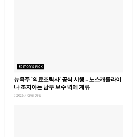
EDITOR'S PICK
뉴욕주 ‘의료조력사’ 공식 시행… 노스캐롤라이
나·조지아는 남부 보수 벽에 계류
2026년 08월 08일