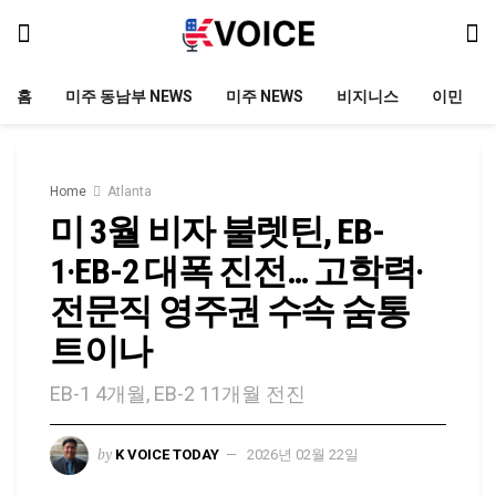
홈
미주 동남부 NEWS
미주 NEWS
비지니스
이민
Home
Atlanta
미 3월 비자 불렛틴, EB-
1·EB-2 대폭 진전… 고학력·
전문직 영주권 수속 숨통
트이나
EB-1 4개월, EB-2 11개월 전진
by
K VOICE TODAY
2026년 02월 22일