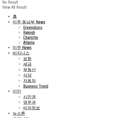
No Result
View All Result
홈
미주 동남부 News
Greensboro
Raleigh
Charlotte
Atlanta
미주 News
비지니스
보험
세금
부동산
식당
자동차
Business Trend
이민
시민권
영주권
비자정보
뉴스툰