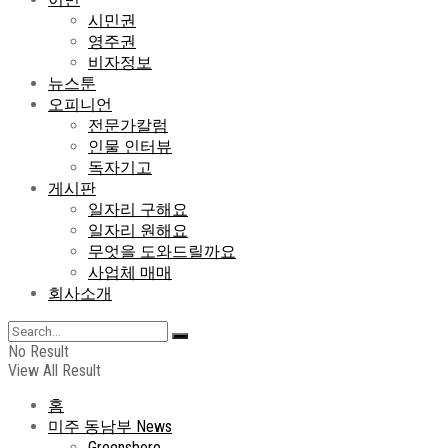
시민권
영주권
비자정보
뉴스툰
오피니언
전문가칼럼
인물 인터뷰
독자기고
게시판
일자리 구해요
일자리 원해요
무엇을 도와드릴까요
사업체 매매
회사소개
No Result
View All Result
홈
미주 동남부 News
Greensboro