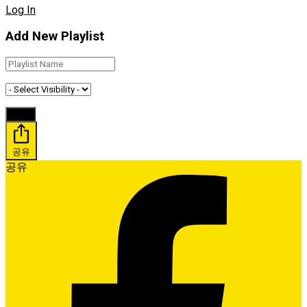
Log In
Add New Playlist
공유
공유