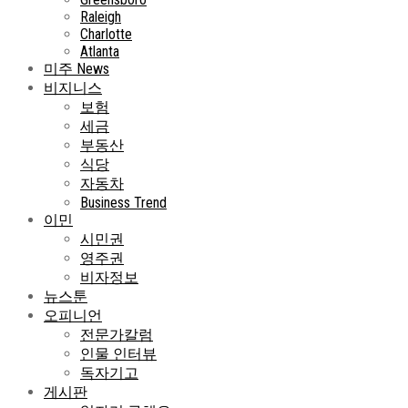
Raleigh
Charlotte
Atlanta
미주 News
비지니스
보험
세금
부동산
식당
자동차
Business Trend
이민
시민권
영주권
비자정보
뉴스툰
오피니언
전문가칼럼
인물 인터뷰
독자기고
게시판