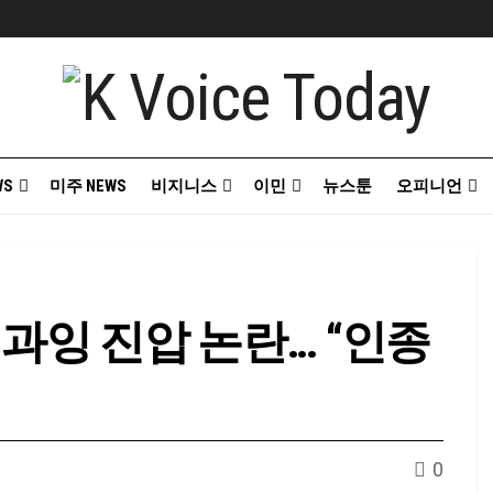
WS
미주 NEWS
비지니스
이민
뉴스툰
오피니언
 과잉 진압 논란… “인종
0