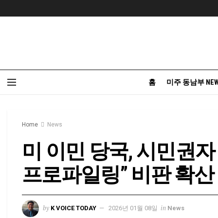
홈
미주 동남부 NE
Home
News
미 이민 당국, 시민권자
프로파일링” 비판 확산
by
in
K VOICE TODAY
2026년 01월 08일
News