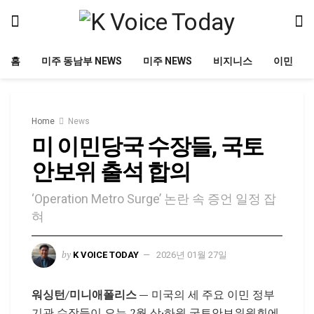
홈
미주 동남부 NEWS
미주 NEWS
비지니스
이민
Home
News
미 이민당국 수장들, 국토
안보위 출석 합의
‘Operation Metro Surge’ 논란 속 증언 일정 잡
혀
by
K VOICE TODAY
2026년 01월 27일
워싱턴/미니애폴리스 —
미국의 세 주요 이민 정부
기관 수장들이 오는 2월 상·하원 국토안보위원회에