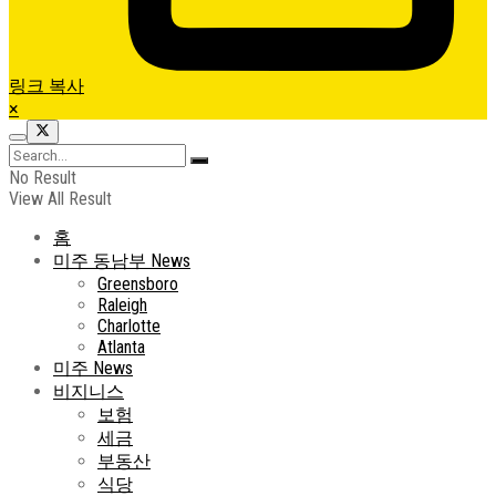
링크 복사
×
No Result
View All Result
홈
미주 동남부 News
Greensboro
Raleigh
Charlotte
Atlanta
미주 News
비지니스
보험
세금
부동산
식당