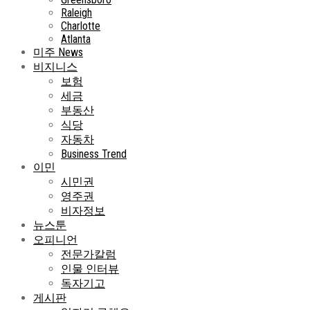
Raleigh
Charlotte
Atlanta
미주 News
비지니스
보험
세금
부동산
식당
자동차
Business Trend
이민
시민권
영주권
비자정보
뉴스툰
오피니언
전문가칼럼
인물 인터뷰
독자기고
게시판