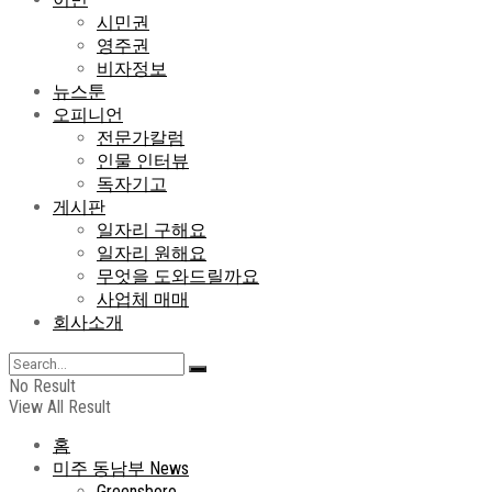
시민권
영주권
비자정보
뉴스툰
오피니언
전문가칼럼
인물 인터뷰
독자기고
게시판
일자리 구해요
일자리 원해요
무엇을 도와드릴까요
사업체 매매
회사소개
No Result
View All Result
홈
미주 동남부 News
Greensboro