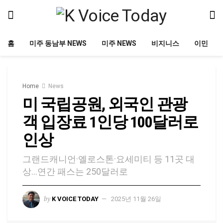
홈
미주 동남부 NEWS
미주 NEWS
비지니스
이민
Home
News
미 국립공원, 외국인 관광
객 입장료 1인당 100달러로
인상
그랜드캐니언·옐로스톤·요세미티 등 11곳 대
상…연간 패스는 250달러로
by
K VOICE TODAY
2025년 11월 26일