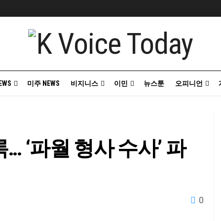
EWS
미주 NEWS
비지니스
이민
뉴스툰
오피니언
록… ‘파월 형사 수사’ 파
0