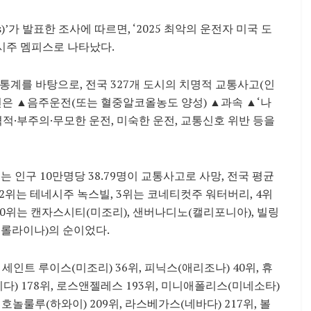
s)’가 발표한 조사에 따르면, ‘2025 최악의 운전자 미국 도
위는 테네시주 멤피스로 나타났다.
통계를 바탕으로, 전국 327개 도시의 치명적 교통사고(인
원인은 ▲음주운전(또는 혈중알코올농도 양성) ▲과속 ▲‘나
은 공격적·부주의·무모한 운전, 미숙한 운전, 교통신호 위반 등을
 인구 10만명당 38.79명이 교통사고로 사망, 전국 평균
다. 2위는 테네시주 녹스빌, 3위는 코네티컷주 워터버리, 4위
10위는 캔자스시티(미조리), 샌버나디노(캘리포니아), 빌링
캐롤라이나)의 순이었다.
 세인트 루이스(미조리) 36위, 피닉스(애리조나) 40위, 휴
리다) 178위, 로스앤젤레스 193위, 미니애폴리스(미네소타)
, 호놀룰루(하와이) 209위, 라스베가스(네바다) 217위, 볼