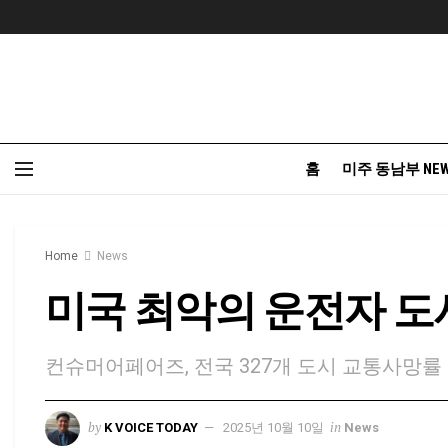
홈
미주 동남부 NE
Home
News
미국 최악의 운전자 도시
컨슈머어페어즈, 전국 327개 도시 교통사망률
by
in
K VOICE TODAY
2025년 10월 10일
News