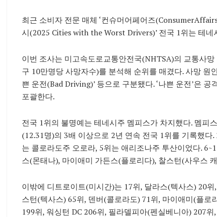
최근 소비자 전문 매체 ‘컨슈머어페어즈(ConsumerAffair
시(2025 Cities with the Worst Drivers)’ 전국 1
이번 조사는 미고속도로교통안전국(NHTSA)의 교통사망 
구 10만명당 사망자수)를 분석해 순위를 매겼다. 사망 
쁜 운전(Bad Driving)’ 등으로 구분됐다. ‘나쁜 운전’
포괄한다.
전국 1위의 불명예는 테네시주 멤피스가 차지했다. 멤피스는
(12.31명)의 3배 이상으로 2년 연속 전국 1위를 기록했
는 콜로라도주 오로라, 5위는 애리조나주 투산이었다. 6~
스(몬태나), 마이애미 가든스(플로리다), 찰스턴(사우스 
이밖에 디트로이트(미시간)는 17위, 달라스(텍사스) 20위,
스턴(텍사스) 65위, 덴버(콜로라도) 71위, 마이애미(플로
199위, 워싱턴 DC 206위, 필라델피아(펜실베니아) 207위