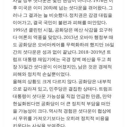
사실 정부 셧다운은 낯선 현상이 아니다. 1976년 이
후 미국은 이미 20차례 넘는 셧다운을 겪어왔다. 그
러나 그 결과는 늘 비슷했다. 정치권은 강경 대립을
이어가고, 결국 국민이 불편과 피해를 떠안았다.
1995년 클린턴 시절, 공화당은 예산 삭감을 요구하
다 여론의 역풍을 맞았다. 2013년 오바마 행정부 때
도 공화당은 오바마케어를 무력화하려 했지만 16일
간의 셧다운은 성과 없이 끝났다. 2018~2019년 트
럼프 대통령 재임기에는 국경 장벽 예산을 두고 최
장 35일간 셧다운이 이어졌지만, 남은 것은 경제적
피해와 정치적 손실뿐이었다.
올해의 상황도 크게 다르지 않다. 공화당은 내부적
으로 갈라져 있고, 민주당은 결집한 상태다. 트럼프
대통령이 셧다운 가능성을 직접 언급한 만큼, 만약
현실화된다면 공화당이 더 큰 정치적 부담을 떠안
을 가능성이 크다. 역사적 경험은 셧다운이 협상에
서 우위를 가져오기보다는 오히려 정치적 비용을
키운다는 사실을 보여준다.