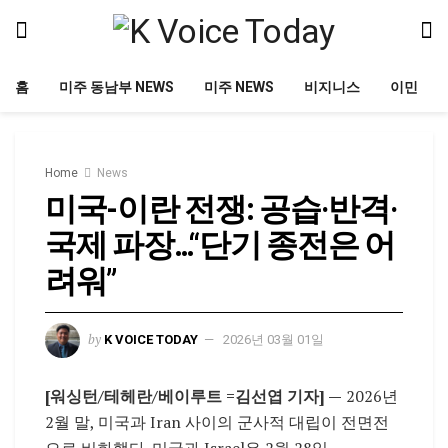
홈
미주 동남부 NEWS
미주 NEWS
비지니스
이민
Home
News
미국-이란 전쟁: 공습·반격·
국제 파장…“단기 종전은 어
려워”
by
K VOICE TODAY
2026년 03월 01일
[워싱턴/테헤란/베이루트 =김선엽 기자]
—
2026년
2월 말, 미국과
Iran
사이의 군사적 대립이 전면전
으로 비화했다. 미국과
Israel
은 2월 28일