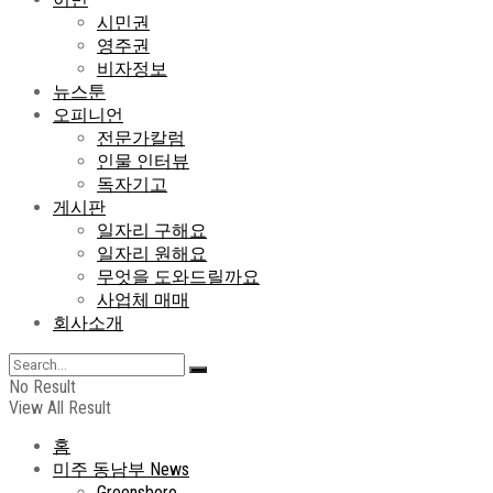
시민권
영주권
비자정보
뉴스툰
오피니언
전문가칼럼
인물 인터뷰
독자기고
게시판
일자리 구해요
일자리 원해요
무엇을 도와드릴까요
사업체 매매
회사소개
No Result
View All Result
홈
미주 동남부 News
Greensboro