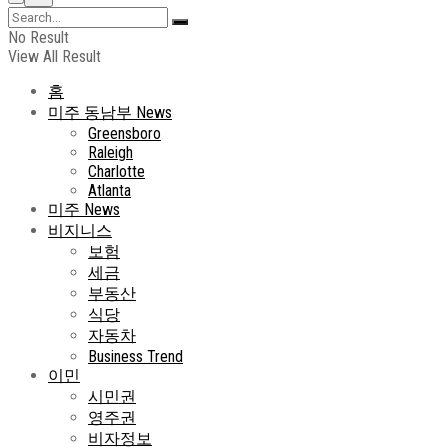
No Result
View All Result
홈
미주 동남부 News
Greensboro
Raleigh
Charlotte
Atlanta
미주 News
비지니스
보험
세금
부동산
식당
자동차
Business Trend
이민
시민권
영주권
비자정보