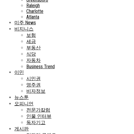
Raleigh
Charlotte
Atlanta
미주 News
비지니스
보험
세금
부동산
식당
자동차
Business Trend
이민
시민권
영주권
비자정보
뉴스툰
오피니언
전문가칼럼
인물 인터뷰
독자기고
게시판