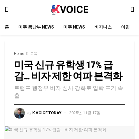
홈
미주 동남부 NEWS
미주 NEWS
비지니스
이민
Home
교육
미국 신규 유학생 17% 급
감… 비자 제한 여파 본격화
트럼프 행정부 비자 심사 강화로 입학 포기 속
출
by
K VOICE TODAY
2025년 11월 17일