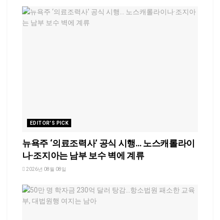
EDITOR'S PICK
뉴욕주 ‘의료조력사’ 공식 시행… 노스캐롤라이
나·조지아는 남부 보수 벽에 계류
2026년 08월 08일