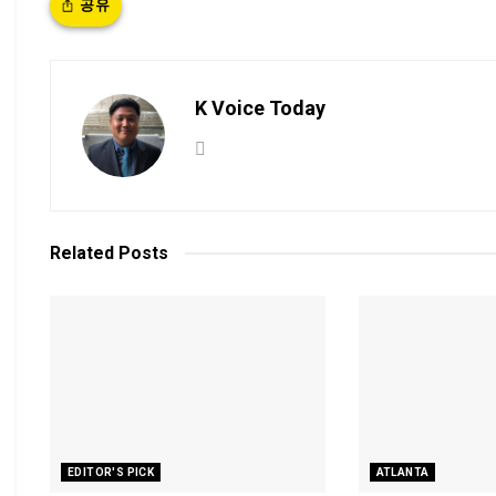
공유
K Voice Today
Related
Posts
EDITOR'S PICK
ATLANTA