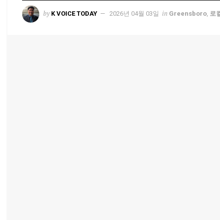
by
in
K VOICE TODAY
2026년 04월 03일
Greensboro
,
로