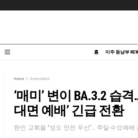
홈
미주 동남부 NE
Home
Greensboro
‘매미’ 변이 BA.3.2 습
대면 예배’ 긴급 전환
한인 교회들 "성도 안전 우선"... 주일·수요예배