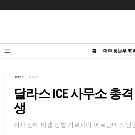
홈
미주 동남부 NE
Home
News
달라스 ICE 사무소 총격
생
뇌사 상태 미겔 앙헬 가르시아-에르난데스 인