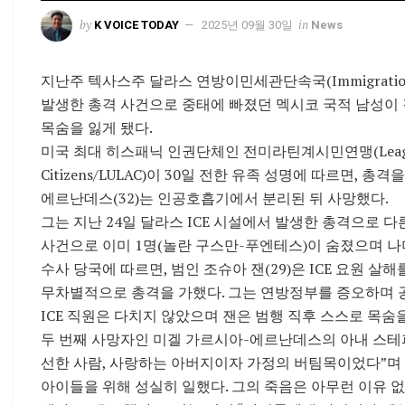
by
in
K VOICE TODAY
2025년 09월 30일
News
지난주 텍사스주 달라스 연방이민세관단속국(Immigration and
발생한 총격 사건으로 중태에 빠졌던 멕시코 국적 남성이 
목숨을 잃게 됐다.
미국 최대 히스패닉 인권단체인 전미라틴계시민연맹(League of U
Citizens/LULAC)이 30일 전한 유족 성명에 따르면, 
에르난데스(32)는 인공호흡기에서 분리된 뒤 사망했다.
그는 지난 24일 달라스 ICE 시설에서 발생한 총격으로 다
사건으로 이미 1명(놀란 구스만-푸엔테스)이 숨졌으며 나
수사 당국에 따르면, 범인 조슈아 잰(29)은 ICE 요원 
무차별적으로 총격을 가했다. 그는 연방정부를 증오하며 
ICE 직원은 다치지 않았으며 잰은 범행 직후 스스로 목숨
두 번째 사망자인 미겔 가르시아-에르난데스의 아내 스테
선한 사람, 사랑하는 아버지이자 가정의 버팀목이었다”며 
아이들을 위해 성실히 일했다. 그의 죽음은 아무런 이유 