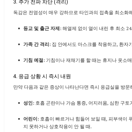
3. 추가 전파 차단 (격리)
독감은 전염성이 매우 강하므로 타인과의 접촉을 최소화해
등교 및 출근 자제:
해열제 없이 열이 내린 후 최소 2
가족 간 격리:
집 안에서도 마스크를 착용하고, 환자가
기침 예절:
기침이나 재채기를 할 때는 휴지나 옷소매
4. 응급 상황 시 즉시 내원
만약 다음과 같은 증상이 나타난다면 즉시 응급실을 방문해
성인:
호흡 곤란이나 가슴 통증, 어지러움, 심한 구토가
어린이:
호흡이 빠르거나 힘들어 보일 때, 피부색이 푸르
지 못하거나 상호작용이 안 될 때.