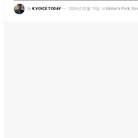
by
in
K VOICE TODAY
2026년 02월 15일
Editor's Pick
,
Gr