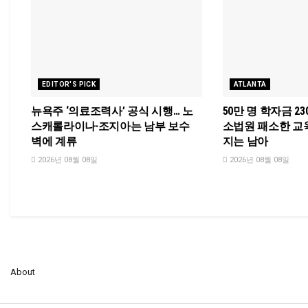
EDITOR'S PICK
ATLANTA
뉴욕주 ‘의료조력사’ 공식 시행… 노
50만 명 학자금 2
스캐롤라이나·조지아는 남부 보수
소법원 패소한 교
벽에 계류
지는 남아
2026년 08월 08일
2026년 08월 08일
About