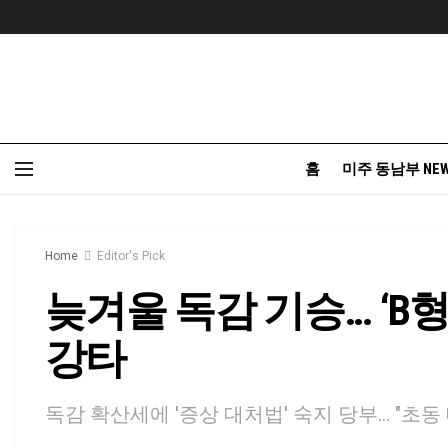
홈
미주 동남부 NE
Home
Editor's Pick
늦겨울 독감 기승… ‘B
강타
독감 확산세에 '증상 대처법' 숙지 당부… "초동