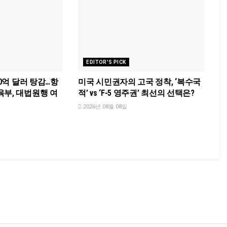
EDITOR'S PICK
30억 달러 탕감…항
미국 시민권자의 고국 정착, ‘복수국
육부, 대법원행 여
적’ vs ‘F-5 영주권’ 최선의 선택은?
2026년 08월 08일