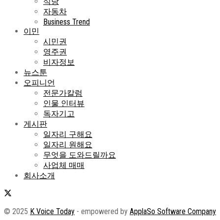
식당
자동차
Business Trend
이민
시민권
영주권
비자정보
뉴스툰
오피니언
전문가칼럼
인물 인터뷰
독자기고
게시판
일자리 구해요
일자리 원해요
무엇을 도와드릴까요
사업체 매매
회사소개
© 2025
K Voice Today
- empowered by
ApplaSo Software Company