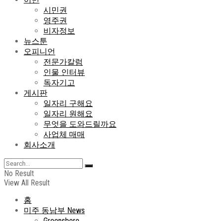
시민권
영주권
비자정보
뉴스툰
오피니언
전문가칼럼
인물 인터뷰
독자기고
게시판
일자리 구해요
일자리 원해요
무엇을 도와드릴까요
사업체 매매
회사소개
No Result
View All Result
홈
미주 동남부 News
Greensboro