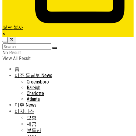
링크 복사
×
No Result
View All Result
홈
미주 동남부 News
Greensboro
Raleigh
Charlotte
Atlanta
미주 News
비지니스
보험
세금
부동산