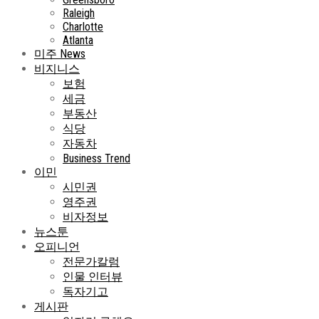
Raleigh
Charlotte
Atlanta
미주 News
비지니스
보험
세금
부동산
식당
자동차
Business Trend
이민
시민권
영주권
비자정보
뉴스툰
오피니언
전문가칼럼
인물 인터뷰
독자기고
게시판