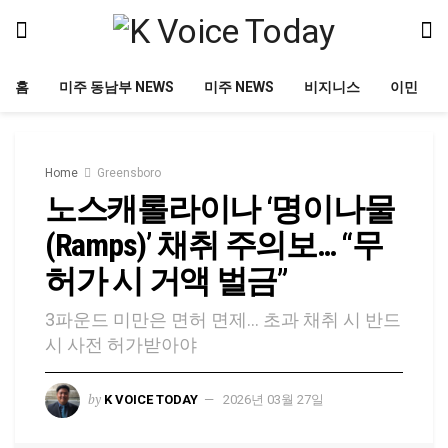
홈
미주 동남부 NEWS
미주 NEWS
비지니스
이민
Home
Greensboro
노스캐롤라이나 ‘명이나물
(Ramps)’ 채취 주의보… “무
허가 시 거액 벌금”
3파운드 미만은 면허 면제… 초과 채취 시 반드
시 사전 허가받아야
by
K VOICE TODAY
2026년 03월 27일