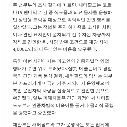
주 법무부의 조사 결과에 따르면, 새터필드는 코로
나19 팬데믹 기간 중 식료품과 의료 물자를 운송하
던 상업용 트럭을 대상으로 악의적인 견인 행위를
일삼았다. 그는 적법한 주차 허가증을 소지한 차량
이나 견인 표지판이 설치되기 전 주차된 차량까지
강제로 견인한 뒤, 차량 반환 조건으로 대당 최대
4,000달러의 터무니없는 비용을 요구했다.
특히 이번 사건에서는 피고인의 인종차별적 영업
행태가 수면 위로 드러났다. 샬롯-메클렌버그 경찰
국의 견인 기록 분석 결과, 새터필드의 업체는 대부
분 아프리카계 미국인 거주 지역에서 운영됐으며
흑인 운전자의 차량을 집중적으로 견인한 것으로
확인됐다. 일부 피해자들은 견인 과정에서 새터필
드로부터 인종차별적 비속어를 듣거나 물리적 폭행
을 당했다고 증언했다.
재판부는 새터필드와 그가 운영하는 모든 업체에