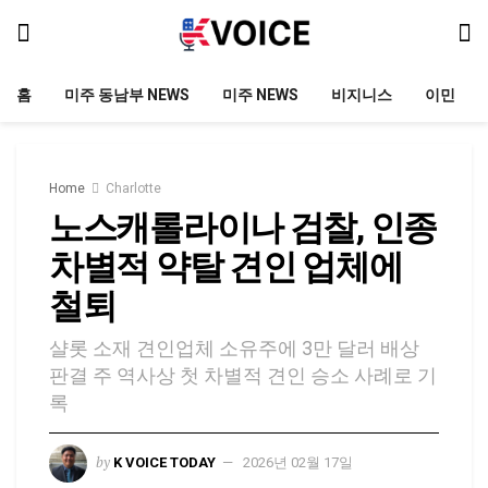
홈
미주 동남부 NEWS
미주 NEWS
비지니스
이민
Home
Charlotte
노스캐롤라이나 검찰, 인종
차별적 약탈 견인 업체에
철퇴
샬롯 소재 견인업체 소유주에 3만 달러 배상
판결 주 역사상 첫 차별적 견인 승소 사례로 기
록
by
K VOICE TODAY
2026년 02월 17일