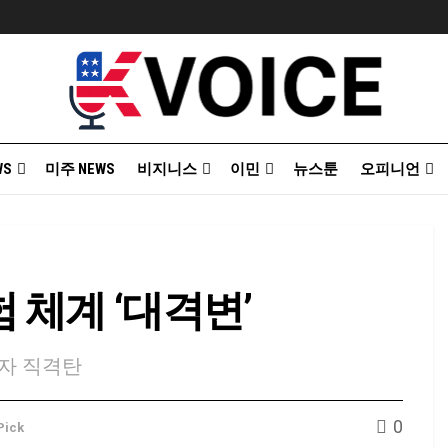
WS
미주 NEWS
비지니스
이민
뉴스툰
오피니언
 체계 ‘대격변’
민자 직격탄
0
 Pick