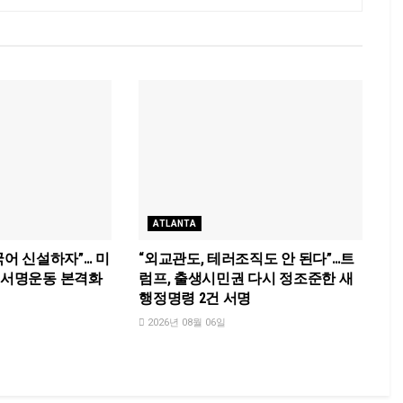
ATLANTA
국어 신설하자”… 미
“외교관도, 테러조직도 안 된다”…트
국 서명운동 본격화
럼프, 출생시민권 다시 정조준한 새
행정명령 2건 서명
2026년 08월 06일