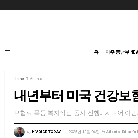
홈
미주 동남부 NE
Home
Atlanta
내년부터 미국 건강보험
보험료 폭등·복지삭감 동시 진행... 시니어·이
by
in
K VOICE TODAY
2025년 12월 06일
Atlanta
,
Editor's