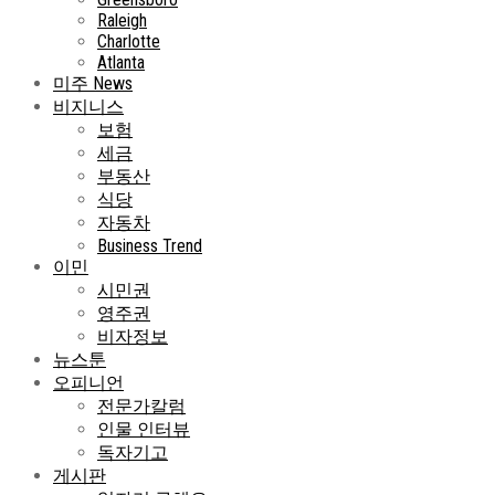
Raleigh
Charlotte
Atlanta
미주 News
비지니스
보험
세금
부동산
식당
자동차
Business Trend
이민
시민권
영주권
비자정보
뉴스툰
오피니언
전문가칼럼
인물 인터뷰
독자기고
게시판