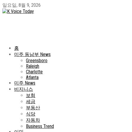
일요일, 8월 9, 2026
홈
미주 동남부 News
Greensboro
Raleigh
Charlotte
Atlanta
미주 News
비지니스
보험
세금
부동산
식당
자동차
Business Trend
이민