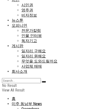
시민권
영주권
비자정보
뉴스툰
오피니언
전문가칼럼
인물 인터뷰
독자기고
게시판
일자리 구해요
일자리 원해요
무엇을 도와드릴까요
사업체 매매
회사소개
No Result
View All Result
홈
미주 동남부 News
Greensboro