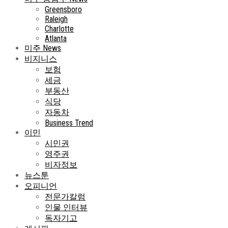
Greensboro
Raleigh
Charlotte
Atlanta
미주 News
비지니스
보험
세금
부동산
식당
자동차
Business Trend
이민
시민권
영주권
비자정보
뉴스툰
오피니언
전문가칼럼
인물 인터뷰
독자기고