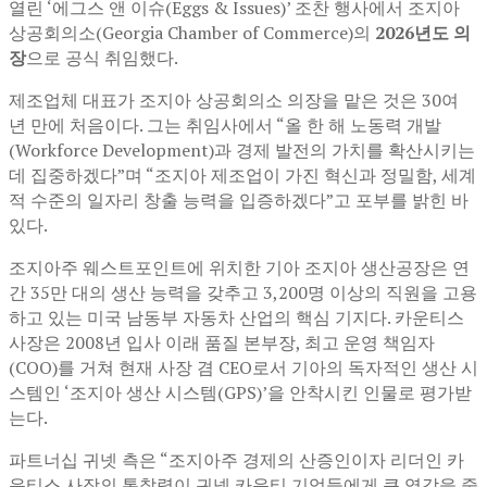
열린 ‘에그스 앤 이슈(Eggs & Issues)’ 조찬 행사에서 조지아
상공회의소(Georgia Chamber of Commerce)의
2026년도 의
장
으로 공식 취임했다.
제조업체 대표가 조지아 상공회의소 의장을 맡은 것은 30여
년 만에 처음이다. 그는 취임사에서 “올 한 해 노동력 개발
(Workforce Development)과 경제 발전의 가치를 확산시키는
데 집중하겠다”며 “조지아 제조업이 가진 혁신과 정밀함, 세계
적 수준의 일자리 창출 능력을 입증하겠다”고 포부를 밝힌 바
있다.
조지아주 웨스트포인트에 위치한 기아 조지아 생산공장은 연
간 35만 대의 생산 능력을 갖추고 3,200명 이상의 직원을 고용
하고 있는 미국 남동부 자동차 산업의 핵심 기지다. 카운티스
사장은 2008년 입사 이래 품질 본부장, 최고 운영 책임자
(COO)를 거쳐 현재 사장 겸 CEO로서 기아의 독자적인 생산 시
스템인 ‘조지아 생산 시스템(GPS)’을 안착시킨 인물로 평가받
는다.
파트너십 귀넷 측은 “조지아주 경제의 산증인이자 리더인 카
운티스 사장의 통찰력이 귀넷 카운티 기업들에게 큰 영감을 줄