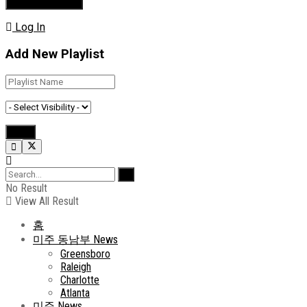
Log In
Add New Playlist
No Result
View All Result
홈
미주 동남부 News
Greensboro
Raleigh
Charlotte
Atlanta
미주 News