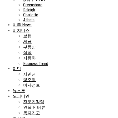
Greensboro
Raleigh
Charlotte
Atlanta
미주 News
비지니스
보험
세금
부동산
식당
자동차
Business Trend
이민
시민권
영주권
비자정보
뉴스툰
오피니언
전문가칼럼
인물 인터뷰
독자기고