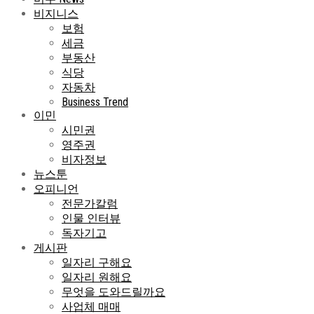
비지니스
보험
세금
부동산
식당
자동차
Business Trend
이민
시민권
영주권
비자정보
뉴스툰
오피니언
전문가칼럼
인물 인터뷰
독자기고
게시판
일자리 구해요
일자리 원해요
무엇을 도와드릴까요
사업체 매매