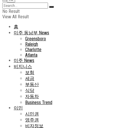
No Result
View All Result
홈
미주 동남부 News
Greensboro
Raleigh
Charlotte
Atlanta
미주 News
비지니스
보험
세금
부동산
식당
자동차
Business Trend
이민
시민권
영주권
비자정보