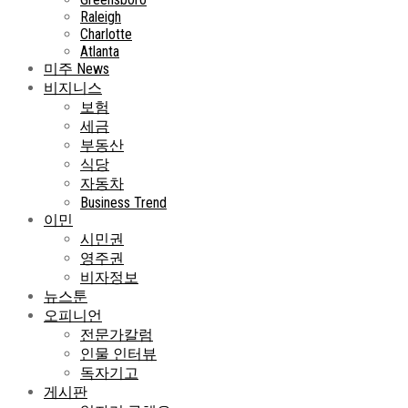
Raleigh
Charlotte
Atlanta
미주 News
비지니스
보험
세금
부동산
식당
자동차
Business Trend
이민
시민권
영주권
비자정보
뉴스툰
오피니언
전문가칼럼
인물 인터뷰
독자기고
게시판