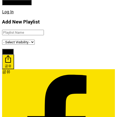
Log In
Add New Playlist
공유
공유