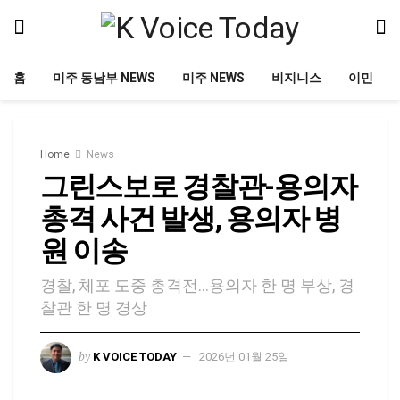
홈
미주 동남부 NEWS
미주 NEWS
비지니스
이민
Home
News
그린스보로 경찰관-용의자
총격 사건 발생, 용의자 병
원 이송
경찰, 체포 도중 총격전…용의자 한 명 부상, 경
찰관 한 명 경상
by
K VOICE TODAY
2026년 01월 25일