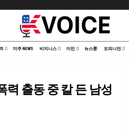
WS
미주 NEWS
비지니스
이민
뉴스툰
오피니언
력 출동 중 칼 든 남성