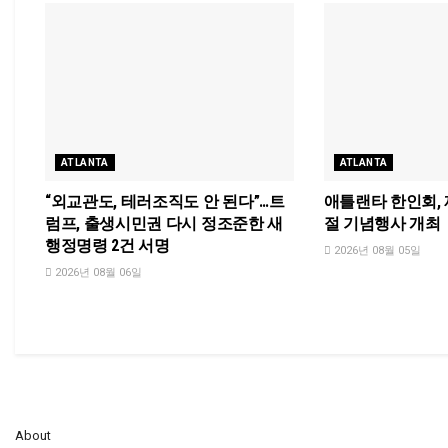
ATLANTA
ATLANTA
“외교관도, 테러조직도 안 된다”…트
애틀랜타 한인회, 제
럼프, 출생시민권 다시 정조준한 새
절 기념행사 개최
행정명령 2건 서명
2026년 08월 05일
2026년 08월 06일
About