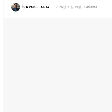
by
in
K VOICE TODAY
2026년 02월 19일
Atlanta