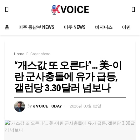
홈
미주 동남부 NEWS
미주 NEWS
비지니스
이민
Home
Greensboro
“개스값 또 오른다”… 美-이
란 군사충돌에 유가 급등,
갤런당 3.30달러 넘보나
by
K VOICE TODAY
2026년 03월 02일