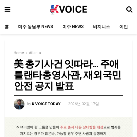
홈
미주 동남부 NEWS
미주 NEWS
비지니스
이민
Home
Atlanta
美 총기사건 잇따라… 주애
틀랜타총영사관, 재외국민
안전 공지 발표
by
K VOICE TODAY
2026년 02월 17일