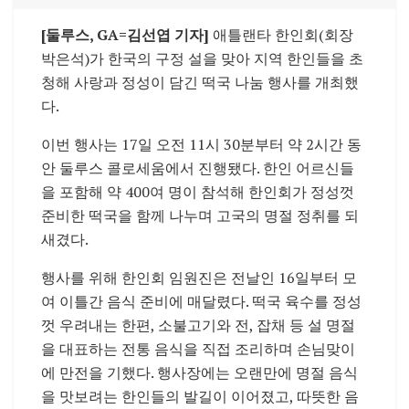
[둘루스, GA=김선엽 기자]
애틀랜타 한인회
(회장
박은석)가 한국의 구정 설을 맞아 지역 한인들을 초
청해 사랑과 정성이 담긴 떡국 나눔 행사를 개최했
다.
이번 행사는 17일 오전 11시 30분부터 약 2시간 동
안
둘루스 콜로세움
에서 진행됐다. 한인 어르신들
을 포함해 약 400여 명이 참석해 한인회가 정성껏
준비한 떡국을 함께 나누며 고국의 명절 정취를 되
새겼다.
행사를 위해 한인회 임원진은 전날인 16일부터 모
여 이틀간 음식 준비에 매달렸다. 떡국 육수를 정성
껏 우려내는 한편, 소불고기와 전, 잡채 등 설 명절
을 대표하는 전통 음식을 직접 조리하며 손님맞이
에 만전을 기했다. 행사장에는 오랜만에 명절 음식
을 맛보려는 한인들의 발길이 이어졌고, 따뜻한 음