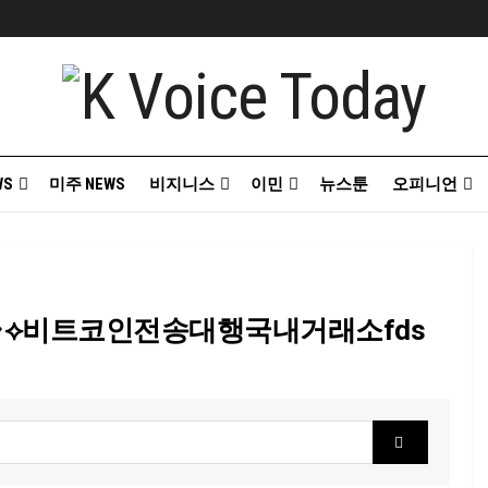
WS
미주 NEWS
비지니스
이민
뉴스툰
오피니언
ndwash♢⟡비트코인전송대행국내거래소fds