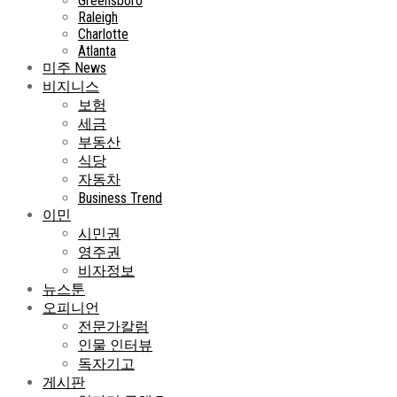
Greensboro
Raleigh
Charlotte
Atlanta
미주 News
비지니스
보험
세금
부동산
식당
자동차
Business Trend
이민
시민권
영주권
비자정보
뉴스툰
오피니언
전문가칼럼
인물 인터뷰
독자기고
게시판