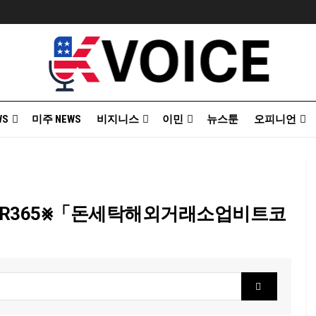
WS
미주 NEWS
비지니스
이민
뉴스툰
오피니언
SHFILTER365⨳「돈세탁해외거래소업비트코