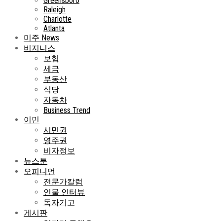
Greensboro
Raleigh
Charlotte
Atlanta
미주 News
비지니스
보험
세금
부동산
식당
자동차
Business Trend
이민
시민권
영주권
비자정보
뉴스툰
오피니언
전문가칼럼
인물 인터뷰
독자기고
게시판