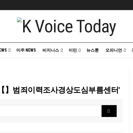
EWS
미주 NEWS
비지니스
이민
뉴스툰
오피니언
SECRET7【】범죄이력조사경상도심부름센터'