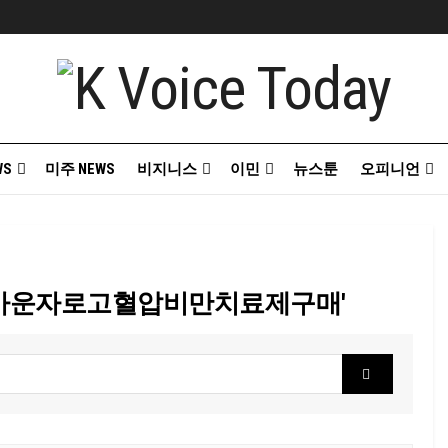
WS
미주 NEWS
비지니스
이민
뉴스툰
오피니언
mc55÷★마운자로고혈압비만치료제구매'