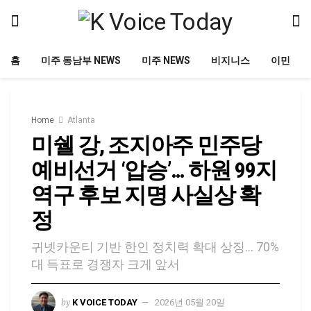
홈
미주 동남부 NEWS
미주 NEWS
비지니스
이민
Home
Atlanta
미쉘 강, 조지아주 민주당
예비선거 ‘압승’… 하원 99지
역구 후보 지명 사실상 확
정
귀넷카운티 기반 한인 정치력 확대 상징… 70%
대 득표로 경쟁자 크게 앞서
by
K VOICE TODAY
2026년 05월 20일